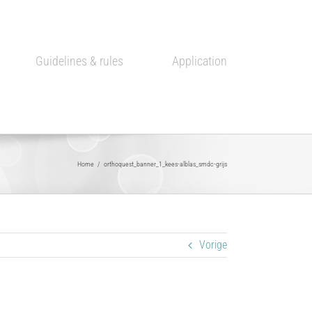
Guidelines & rules
Application
Home
/
orthoquest_banner_1_kees-alblas_smdc-grijs
Vorige