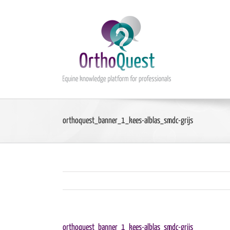
Ga
naar
inhoud
orthoquest_banner_1_kees-alblas_smdc-grijs
orthoquest_banner_1_kees-alblas_smdc-grijs