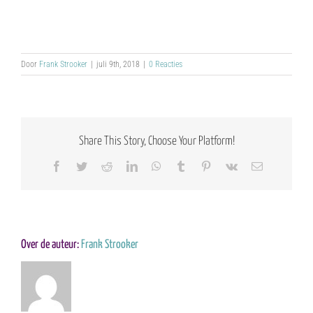
Door
Frank Strooker
|
juli 9th, 2018
|
0 Reacties
Share This Story, Choose Your Platform!
Facebook
Twitter
Reddit
LinkedIn
WhatsApp
Tumblr
Pinterest
Vk
E-
mail
Over de auteur:
Frank Strooker